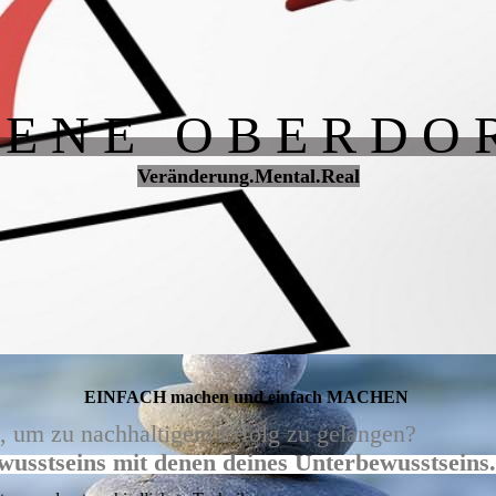
R E N E O B E R D O 
Veränderung.Mental.Real
EINFACH machen und einfach MACHEN
ich, um zu nachhaltigem Erfolg zu gelangen?
wusstseins mit denen deines Unterbewusstseins
.