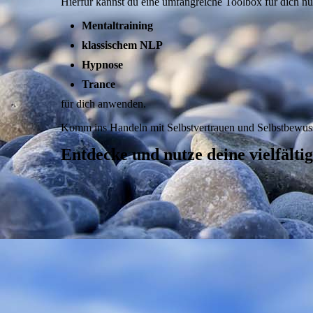
Hierfür kannst du eine umfangreiche Toolbox für dich nu
Mentaltraining
klassischem NLP
Hypnose
Trance
für dich anwenden.
Komm ins Handeln mit Selbstvertrauen und Selbstbewuss
Entdecke und nutze deine vielfälti